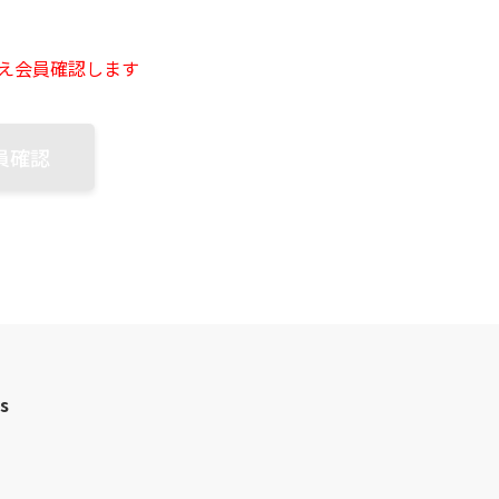
え会員確認します
員確認
es